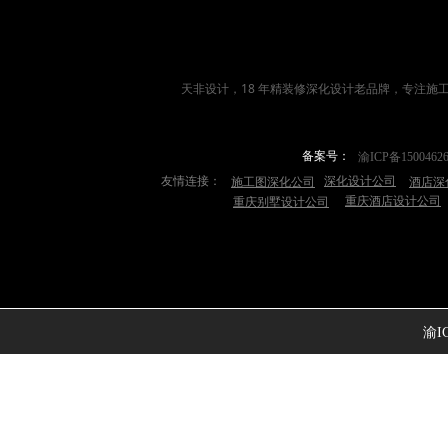
天非设计，18 年
精装修深化设计
老品牌，专注施
备案号：
渝ICP备1500462
友情连接：
深化设计公司
施工图深化公司
酒店深
重庆酒店设计公司
重庆别墅设计公司
渝IC