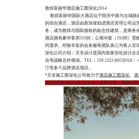
敦煌富丽华酒店施工图深化
|2014
敦煌富丽华国际大酒店位于阳关中路与古城路的交
的综合酒店，酒店由新加坡励进酒店管理公司运
务，成为敦煌与国际接轨的标志性建筑，是商务
酒店拥有豪华客房315间；公寓96套（192
同需求。经验丰富的会务服务团队衷心为客人呈
深化公司介绍：天非设计是国内首家深化设计企
合等战略合作领域。TEL：159 2322 6015|
汀等多个品牌酒店项目。
*天非施工图深化公司致力于
酒店施工图深化
、
酒
*以下项目资料为部分资料，未经许可，不得转载