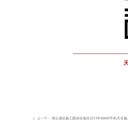
上一个：
缙云酒店施工图深化项目|2013年|40000平米|
ꄴ