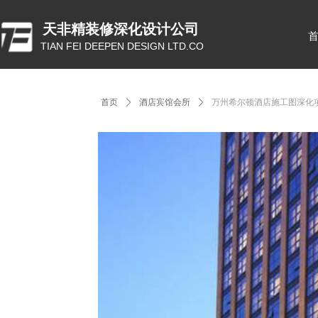
天非精装修深化设计公司
TIAN FEI DEEPEN DESIGN LTD.CO
首页
ꄲ
酒店宾馆会所
ꄲ
万州希尔顿酒店施工图深化项目