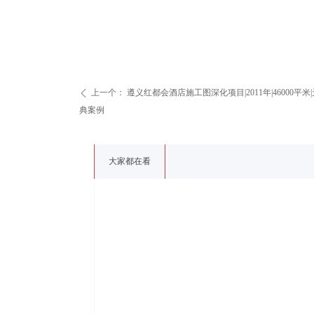
上一个：
遵义红都会酒店施工图深化项目|2011年|46000
ꄴ
典案例
大家都在看