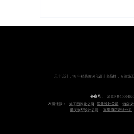
天非设计，18 年
精装修深化设计
老品牌，专注施
备案号：
渝ICP备1500462
友情连接：
深化设计公司
施工图深化公司
酒店深
重庆酒店设计公司
重庆别墅设计公司