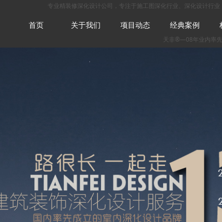
专业
精装修深化设计公司
，专注于
施工图深化
行业、
深化设计
行业
首页
关于我们
项目动态
经典案例
天非
®—08年业内率