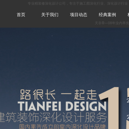
专业
精装修深化设计公司
，专注于
施工图深化
行业、
深化设计
行业
首页
关于我们
项目动态
经典案例
天非
®—08年业内率